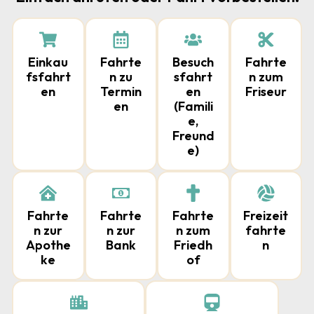
Einkau
Fahrte
Besuch
Fahrte
fsfahrt
n zu
sfahrt
n zum
en
Termin
en
Friseur
en
(Famili
e,
Freund
e)
Fahrte
Fahrte
Fahrte
Freizeit
n zur
n zur
n zum
fahrte
Apothe
Bank
Friedh
n
ke
of